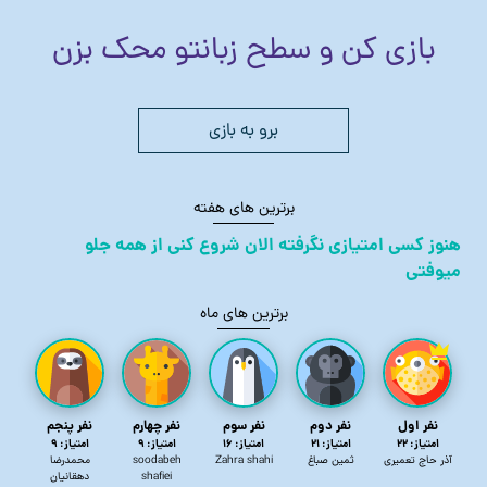
بازی کن و سطح زبانتو محک بزن
برو به بازی
برترین های هفته
هنوز کسی امتیازی نگرفته الان شروع کنی از همه جلو
میوفتی
برترین های ماه
نفر اول
نفر دوم
نفر سوم
نفر چهارم
نفر پنجم
امتیاز:‌ 22
امتیاز:‌ 21
امتیاز:‌ 16
امتیاز:‌ 9
امتیاز:‌ 9
آذر حاج تعمیری
ثمین صباغ
Zahra shahi
soodabeh
محمدرضا
shafiei
دهقانیان