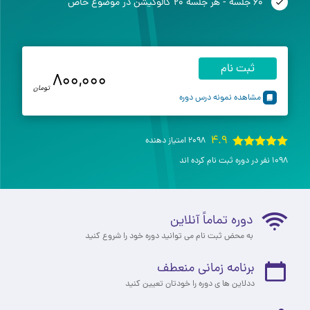
60 جلسه - هر جلسه ۲۰ کالوکیشن در موضوع خاص
ثبت نام
800,000
تومان
مشاهده نمونه درس دوره
4.9
2098 امتیاز دهنده
1098 نفر در دوره ثبت نام کرده اند
دوره تماماً آنلاین
به محض ثبت نام می توانید دوره خود را شروع کنید
برنامه زمانی منعطف
ددلاین ها ی دوره را خودتان تعیین کنید