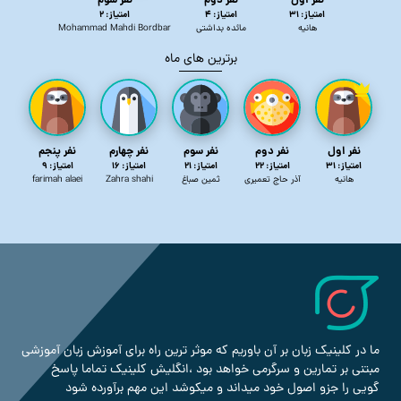
نفر اول
نفر دوم
نفر سوم
امتیاز:‌ 31
امتیاز:‌ 4
امتیاز:‌ 2
هانیه
مائده بداشتی
Mohammad Mahdi Bordbar
برترین های ماه
نفر اول
نفر دوم
نفر سوم
نفر چهارم
نفر پنجم
امتیاز:‌ 31
امتیاز:‌ 22
امتیاز:‌ 21
امتیاز:‌ 16
امتیاز:‌ 9
هانیه
آذر حاج تعمیری
ثمین صباغ
Zahra shahi
farimah alaei
ما در کلینیک زبان بر آن باوریم که موثر ترین راه برای آموزش زبان آموزشی
مبتنی بر تمارین و سرگرمی خواهد بود ،انگلیش کلینیک تماما پاسخ
گویی را جزو اصول خود میداند و میکوشد این مهم برآورده شود