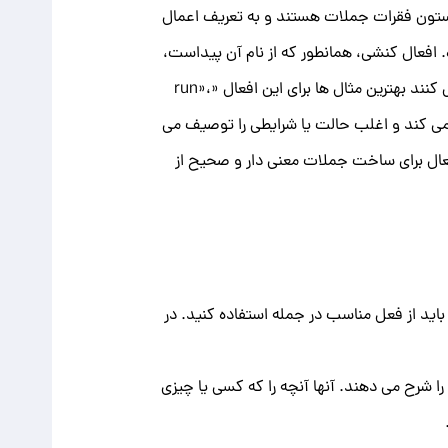
ا ستون فقرات جملات هستند و به تعریف اعمال
 افعال کنشی، همانطور که از نام آن پیداست،
اعمال یا فعالیت های انجام شده توسط فاعل را توصیف می کنند. افعال در جمله، پویایی و حرکت را به جملات اضافه می کنند بهترین مثال ها برای این افعال «run»،
انند " am"، " is" یا " seem" فاعل را به مکمل آن متصل می کند و اغلب حالت یا شرایطی را توصیف می
فعال برای ساخت جملات معنی دار و صحیح از
باید از فعل مناسب در جمله استفاده کنید. در
ا شرح می دهند. آنها آنچه را که کسی یا چیزی