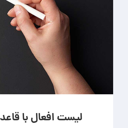
لیست افعال با قاعده (Regular Verbs) انگلیسی و کار