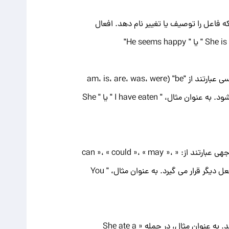
 فاعل را توصیف یا تغییر نام دهد. افعال
افعال کمکی ، به فعل اصلی در ایجاد زمان، حالات و صداها کمک می کنند. افعال کمکی رایج در زبان انگلیسی عبارتند از "be" (am، is، are، was، were
و غیره)، "have" (have, has, had) و "do" (do, does, did). از آنها در ساختن سؤالات، عبارات منفی و فعل استفاده می شود. به عنوان مثال، " I have eaten " یا " She
افعال وجهی، معانی رنگهای مختلفی از جمله امکان، وجوب، جواز و توانایی را بیان می کنند. افعال رایج وجهی عبارتند از: « can »، « could »، « may »،
« might »، « shall »، « should »، « will »، « would »، « must » و « ought to ». پس از افعال معین، شکل پایه یک فعل دیگر قرار می گیرد. به عنوان مثال، " You
افعال متعدی برای تکمیل معنای خود نیاز به مفعول مستقیم دارند. آنها عمل را به یک شی منتقل می کنند. به عنوان مثال، در جمله « She ate a