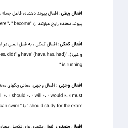
افعال ربطی:
افعال پیوند دهنده، فاعل جمله را
پیوند دهنده رایج عبارتند از: "is"، "am"، "are"، " was "، " were "، " become " و " seem ". به عنوان مثال، " She is a teacher " یا " He seems happy"
افعال کمکی:
is running "
افعال وجهی :
should study for the exam " یا " He can swim."
افعال متعدی: