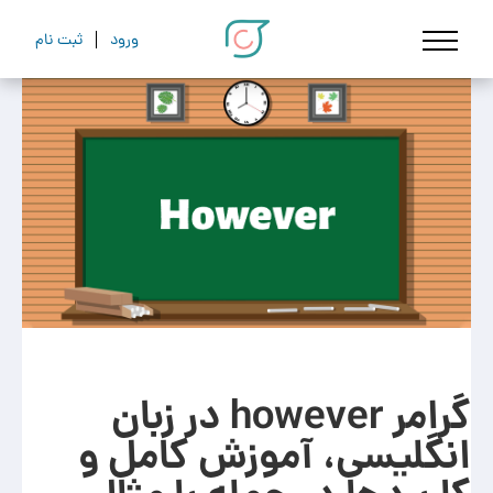
ورود
ثبت نام
گرامر however در زبان
انگلیسی، آموزش کامل و